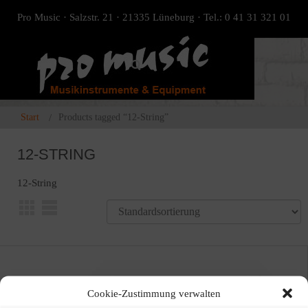
Pro Music · Salzstr. 21 · 21335 Lüneburg · Tel.: 0 41 31 321 01
Start
Products tagged “12-String”
12-STRING
12-String
ANGEBOT!
Cookie-Zustimmung verwalten