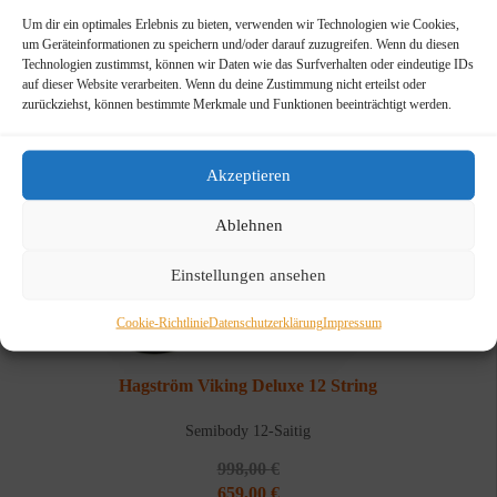
Um dir ein optimales Erlebnis zu bieten, verwenden wir Technologien wie Cookies,
um Geräteinformationen zu speichern und/oder darauf zuzugreifen. Wenn du diesen
Technologien zustimmst, können wir Daten wie das Surfverhalten oder eindeutige IDs
auf dieser Website verarbeiten. Wenn du deine Zustimmung nicht erteilst oder
zurückziehst, können bestimmte Merkmale und Funktionen beeinträchtigt werden.
Akzeptieren
Ablehnen
Einstellungen ansehen
Cookie-Richtlinie
Datenschutzerklärung
Impressum
Hagström Viking Deluxe 12 String
Semibody 12-Saitig
998,00
€
Ursprünglicher
Aktueller
659,00
€