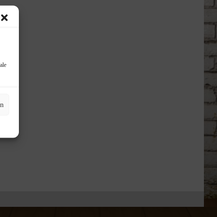
ale
en