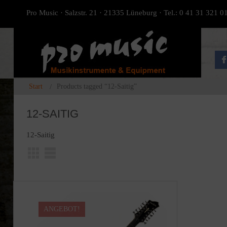
Pro Music · Salzstr. 21 · 21335 Lüneburg · Tel.: 0 41 31 321 0
Start
Products tagged “12-Saitig”
12-SAITIG
12-Saitig
ANGEBOT!