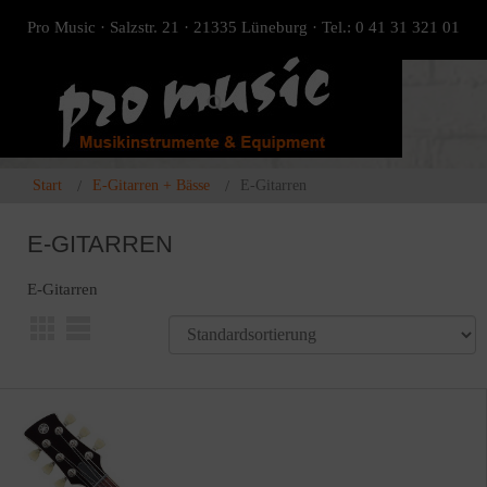
Pro Music · Salzstr. 21 · 21335 Lüneburg · Tel.: 0 41 31 321 01
Start
E-Gitarren + Bässe
E-Gitarren
E-GITARREN
E-Gitarren