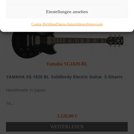
WEITERLESEN
Einstellungen ansehen
Cookie-Richtlinie
Datenschutzerklärung
Impressum
Yamaha SG1820-BL
YAMAHA SG-1820 BL Solidbody Electric Guitar E-Gitarre
Handmade in Japan
1x...
3.120,00
€
WEITERLESEN