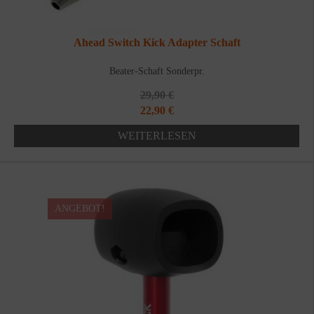
Ahead Switch Kick Adapter Schaft
Beater-Schaft Sonderpr.
29,90
€
Ursprünglicher
Aktueller
22,90
€
Preis
Preis
WEITERLESEN
war:
ist:
29,90 €
22,90 €.
ANGEBOT!