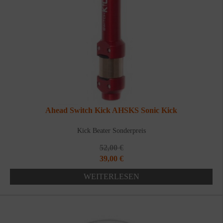
Ahead Switch Kick AHSKS Sonic Kick
Kick Beater Sonderpreis
52,00
€
Ursprünglicher
Aktueller
39,00
€
Preis
Preis
WEITERLESEN
war:
ist:
52,00 €
39,00 €.