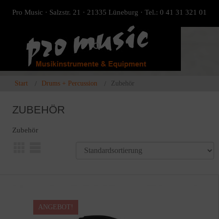
Pro Music · Salzstr. 21 · 21335 Lüneburg · Tel.: 0 41 31 321 01
Start
Drums + Percussion
Zubehör
ZUBEHÖR
Zubehör
ANGEBOT!