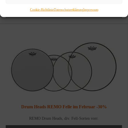
5,00
€
Cookie-Richtlinie
Datenschutzerklärung
Impressum
WEITERLESEN
Drum Heads REMO Felle im Februar -30%
REMO Drum Heads, div. Fell-Sorten vorr.