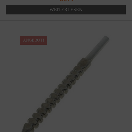
Preis
Preis
WEITERLESEN
war:
ist:
58,00 €
45,00 €.
ANGEBOT!