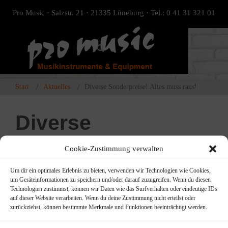
Pro Music · Salzstr. 21 · 21335 Lüneburg · Tel.: 0 41 31 321 01
Start
Aktuelles
Diverse Sonderpreise! Altes muss raus!
Diverse
Sonderpreise! Altes
Cookie-Zustimmung verwalten
muss raus!
Um dir ein optimales Erlebnis zu bieten, verwenden wir Technologien wie Cookies,
um Geräteinformationen zu speichern und/oder darauf zuzugreifen. Wenn du diesen
Technologien zustimmst, können wir Daten wie das Surfverhalten oder eindeutige IDs
auf dieser Website verarbeiten. Wenn du deine Zustimmung nicht erteilst oder
Instrumente und Zubehör aus allen Bereichen
… Blas-
zurückziehst, können bestimmte Merkmale und Funktionen beeinträchtigt werden.
Streich- Drums- Percussion- Tasten –
(ALTES -nicht alles)