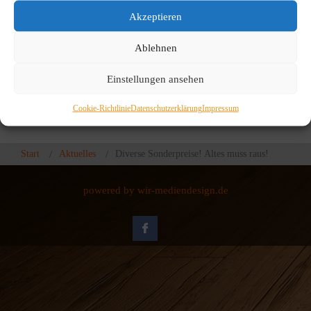
Akzeptieren
Betriebsferien – GESCHLOSSEN:
Sa.27.6.-Mo.29,6.
Ablehnen
Einstellungen ansehen
Jetzt in Lbg. Salzstr.21 neben An/Verk. »
Cookie-Richtlinie
Datenschutzerklärung
Impressum
Start
Aktuelles
Diverse Sonderpreise! Altes muss raus!
powered by wir-mediendesign.de